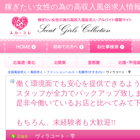
稼ぎたい女性の為の高収入風俗求人情
全国風俗求人
>
風俗求人
>
ファッションヘルス
>
札幌市(すすきの)
> ヴィラコート・雫
働く環境面でも安心を提供できるよ
スタッフが全力でバックアップ致し
是非今働いているお店と比べてみて下
もちろん、未経験者も大歓迎!!
ヴィラコート・雫
店舗名：