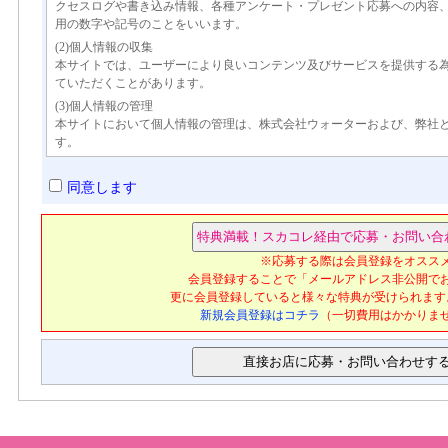
クセスログや書き込み情報、各種アンケート・プレゼント応募への内容
用の数字や記号のことをいいます。
(2)個人情報の収集
本サイトでは、ユーザーにより良いコンテンツ及びサービスを提供する
ていただくことがあります。
(3)個人情報の管理
本サイトにおいて個人情報の管理は、株式会社ウォーターおよび、弊社
す。
(4)個人情報の利用
本サイトでは、広告主に対しサイトへのアクセス数・アンケートなどの
同意します
ザーがどの広告へアクセスしたかなど、個人を特定できる情報は一切公
ーの事前の承諾なく個人情報を第三者に提供することの無いよう義務付
外の目的で許可なく利用することはありません。
(5)個人情報の第三者への開示
※応募する際は会員登録をオスス
本サイトでは、弊社および機密保持契約を結んだ協力企業以外に、ユー
会員登録することで「メールアドレス非公開で
たしません。ただし、以下のような場合は、当該ユーザーの事前の同意
更に会員登録していると様々な特典が受けられます
す。
新規会員登録はコチラ
（一切費用はかかりま
1.裁判所、検察庁、警察、弁護士会、消費者センターまたはこれらに準
の開示を求められた場合
2.利用者が第三者に不利益を及ぼすと弊社が判断した場合
3.弊社の財産や権利を保護するために必要がある場合