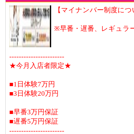
【マイナンバー制度につ
※早番・遅番、レギュラ
-----------------------
★今月入店者限定★
■1日体験7万円
■3日体験20万円
■早番3万円保証
■遅番5万円保証
-----------------------