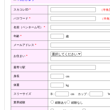
本サイトでは、広告主に対しサイトへのアクセス数・アンケートなどの
報交換の妨げになると弊社が判断した場合事前に通知することなく、当
ザーがどの広告へアクセスしたかなど、個人を特定できる情報は一切公
ーザーは、この削除について弊社に対し損害賠償請求等、一切の異議を
スカコレID
ーの事前の承諾なく個人情報を第三者に提供することの無いよう義務付
*
（半角
(4)提供された情報の利用について
外の目的で許可なく利用することはありません。
弊社は、ユーザーが弊社及び本サイトに提供した著作物及びその他の情報
パスワード
*
（半角
(5)個人情報の第三者への開示
自由に変更、複製し、弊社名義で公表し、かつ弊社又は第三者の名義で
本サイトでは、弊社および機密保持契約を結んだ協力企業以外に、ユー
る等を含め、あらゆる方法で利用することができるものとします。ユー
名前（ペンネーム可）
*
たしません。ただし、以下のような場合は、当該ユーザーの事前の同意
するものとします。
す。
なお、ユーザーの個人情報ついては「
プライバシーポリシー
」の規約を
年齢
*
歳
(5)損害賠償について
1.裁判所、検察庁、警察、弁護士会、消費者センターまたはこれらに準
メールアドレス
*
1.ユーザーは、本サイトの利用に際して弊社又は第三者に損害を与えた
の開示を求められた場合
ます。
2.利用者が第三者に不利益を及ぼすと弊社が判断した場合
2.ユーザーが本サイトへ提供したコンテンツ、ユーザーの本サイトへの
3.弊社の財産や権利を保護するために必要がある場合
お住まい
*
よる第三者の権利侵害に関連して生じたすべてのクレームや請求につい
るものとします。また、当該クレームや請求への対応に関連して弊社に
最寄り駅
った場合については、ユーザーは当該費用および賠償金等(弊社が負担し
す。
身長
cm
(6)サービスの中断
弊社はユーザーへの事前の通知を行うことなく、提供しているサービス
体重
kg
弊社がサービスを中断または停止した間も、ユーザーに対しては一切の
(7)本規約の変更
スリーサイズ
B：
cm カップ：
W
弊社は、ユーザーに事前に通告することなく、本サイトでの変更通知に
ユーザーはこれを承諾するものとします。
業界経験
経験あり
経験なし