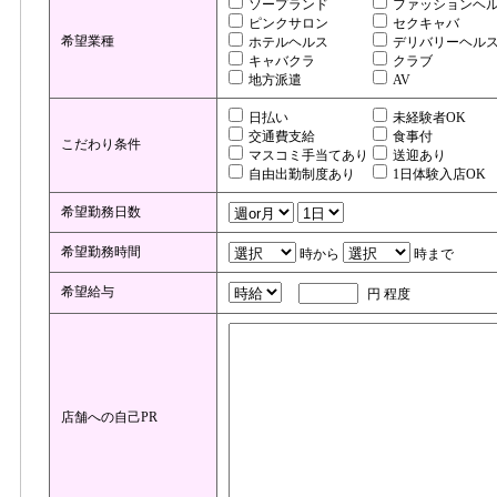
ソープランド
ファッションヘ
ピンクサロン
セクキャバ
希望業種
ホテルヘルス
デリバリーヘル
キャバクラ
クラブ
地方派遣
AV
日払い
未経験者OK
交通費支給
食事付
こだわり条件
マスコミ手当てあり
送迎あり
自由出勤制度あり
1日体験入店OK
希望勤務日数
希望勤務時間
時から
時まで
希望給与
円 程度
店舗への自己PR