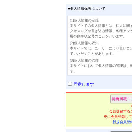
■個人情報保護について
(1)個人情報の定義
本サイトでの個人情報とは、個人に関
クセスログや書き込み情報、各種アン
用の数字や記号のことをいいます。
(2)個人情報の収集
本サイトでは、ユーザーにより良いコ
ていただくことがあります。
(3)個人情報の管理
本サイトにおいて個人情報の管理は、
す。
(4)個人情報の利用
本サイトでは、広告主に対しサイトへ
同意します
ザーがどの広告へアクセスしたかなど
ーの事前の承諾なく個人情報を第三者
外の目的で許可なく利用することはあ
(5)個人情報の第三者への開示
本サイトでは、弊社および機密保持契
会員登録する
たしません。ただし、以下のような場
更に会員登録して
す。
新規会員登