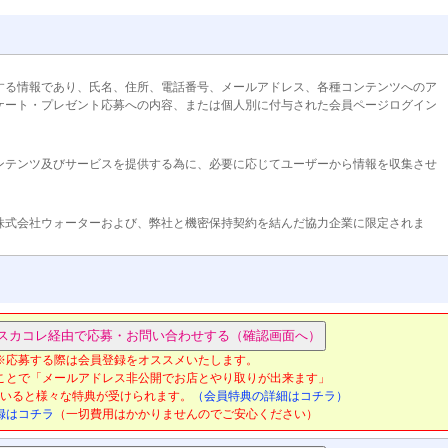
する情報であり、氏名、住所、電話番号、メールアドレス、各種コンテンツへのア
ケート・プレゼント応募への内容、または個人別に付与された会員ページログイン
ンテンツ及びサービスを提供する為に、必要に応じてユーザーから情報を収集させ
株式会社ウォーターおよび、弊社と機密保持契約を結んだ協力企業に限定されま
のアクセス数・アンケートなどの集計を提出することがあります。その際どのユー
、個人を特定できる情報は一切公開いたしません。広告主や協力企業にも、ユーザ
に提供することの無いよう義務付けています。ご登録いただいた情報を本サイト以
りません。
※応募する際は会員登録をオススメいたします。
約を結んだ協力企業以外に、ユーザー本人の許可なく個人情報を開示することはい
ことで「メールアドレス非公開でお店とやり取りが出来ます」
合は、当該ユーザーの事前の同意なく、個人情報を第三者に開示する場合がありま
いると様々な特典が受けられます。
（会員特典の詳細はコチラ）
録はコチラ
（一切費用はかかりませんのでご安心ください）