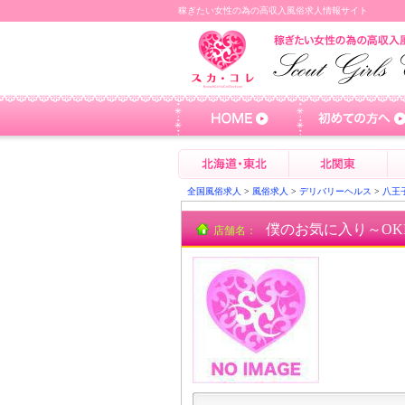
稼ぎたい女性の為の高収入風俗求人情報サイト
全国風俗求人
>
風俗求人
>
デリバリーヘルス
>
八王
僕のお気に入り～OKI
店舗名：