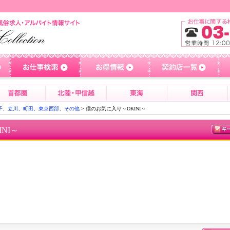
子、立川、町田、東京西部、その他
> 僕のお気に入り～OKINI～
NI～