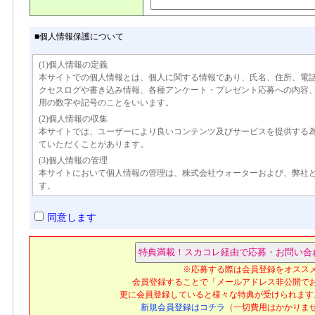
■個人情報保護について
(1)個人情報の定義
本サイトでの個人情報とは、個人に関する情報であり、氏名、住所、電
クセスログや書き込み情報、各種アンケート・プレゼント応募への内容
用の数字や記号のことをいいます。
(2)個人情報の収集
本サイトでは、ユーザーにより良いコンテンツ及びサービスを提供する
ていただくことがあります。
(3)個人情報の管理
本サイトにおいて個人情報の管理は、株式会社ウォーターおよび、弊社
す。
(4)個人情報の利用
本サイトでは、広告主に対しサイトへのアクセス数・アンケートなどの
同意します
ザーがどの広告へアクセスしたかなど、個人を特定できる情報は一切公
ーの事前の承諾なく個人情報を第三者に提供することの無いよう義務付
外の目的で許可なく利用することはありません。
(5)個人情報の第三者への開示
※応募する際は会員登録をオスス
本サイトでは、弊社および機密保持契約を結んだ協力企業以外に、ユー
会員登録することで「メールアドレス非公開で
たしません。ただし、以下のような場合は、当該ユーザーの事前の同意
更に会員登録していると様々な特典が受けられます
す。
新規会員登録はコチラ
（一切費用はかかりま