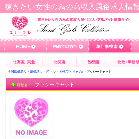
稼ぎたい女性の為の高収入風俗求人情
全国風俗求人
>
風俗求人
>
箱ヘル
>
札幌市(すすきの)
> プッシーキャット
プッシーキャット
店舗名：